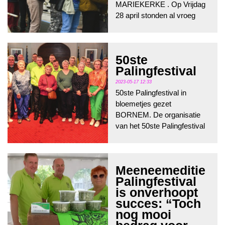
MARIEKERKE . Op Vrijdag
28 april stonden al vroeg
heel wat bewoners van
opvangtehuizen enthousiast
aan te schuiven op de
50ste
Mariekerkse kade. Het
Palingfestival
veerpont bracht nog...
2023-05-17 12:33
50ste Palingfestival in
bloemetjes gezet
BORNEM. De organisatie
van het 50ste Palingfestival
kon het Bornemse
gemeentebestuur niet
zomaar laten voorbijgaan.
Meeneemeditie
Het volledige bestuur van
Palingfestival
VZW Pali...
is onverhoopt
succes: “Toch
nog mooi